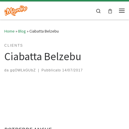
Skip to content
Search
Me
Home
»
Blog
»
Ciabatta Belzebu
CLIENTS
Ciabatta Belzebu
da
gqOWLkGUbZ
|
Pubblicato
14/07/2017