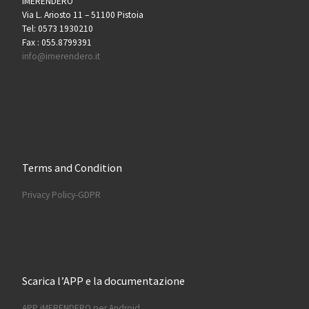
iMERENDERO
Via L. Ariosto 11 – 51100 Pistoia
Tel: 0573 1930210
Fax : 055.8799391
info@imerendero.it
Terms and Condition
Privacy Policy-GDPR
Scarica l’APP e la documentazione
APP iMERENDERO per Android